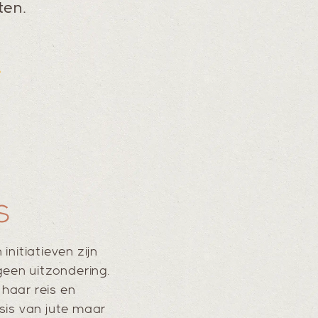
ten.
s
nitiatieven zijn
geen uitzondering.
 haar reis en
sis van jute maar