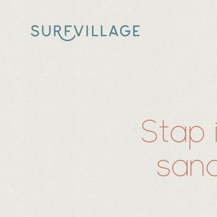
Stap 
sand