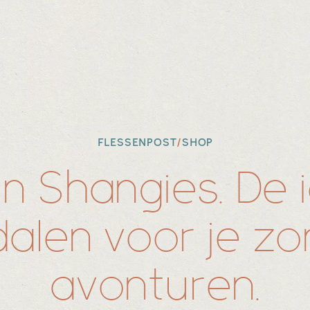
FLESSENPOST
/
SHOP
in Shangies. De 
alen voor je z
avonturen.