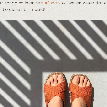
aar sandalen in onze
surfshop
. Wij weten zeker dat 
ntje die jou blij maakt!