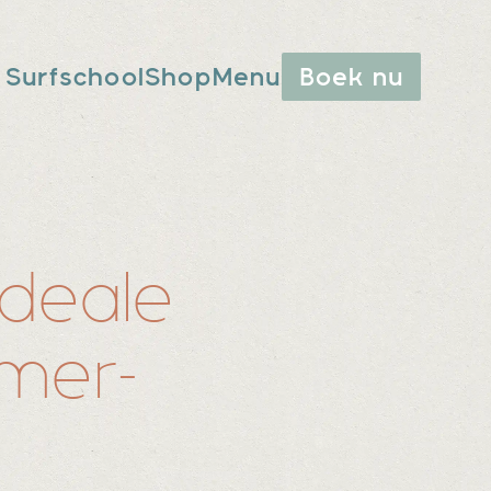
Surfschool
Shop
Menu
Boek nu
ideale
omer-